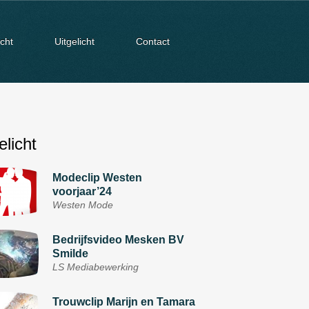
cht
Uitgelicht
Contact
elicht
Modeclip Westen
voorjaar’24
Westen Mode
Bedrijfsvideo Mesken BV
Smilde
LS Mediabewerking
Trouwclip Marijn en Tamara