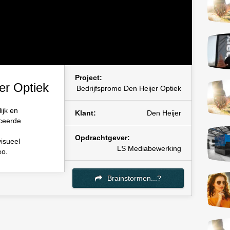
Project:
er Optiek
Bedrijfspromo Den Heijer Optiek
ijk en
Klant:
Den Heijer
ceerde
Opdrachtgever:
visueel
LS Mediabewerking
eo.
Brainstormen...?