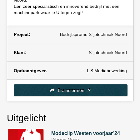
Noord.
Een zeer specialistisch en innoverend bedrijf met een
machinepark waar je U tegen zegt!
Project:
Bedrijfspromo Slijptechniek Noord
Klant:
Slijptechniek Noord
Opdrachtgever:
L S Mediabewerking
Brainstormen...?
Uitgelicht
Modeclip Westen voorjaar’24
Westen Mode