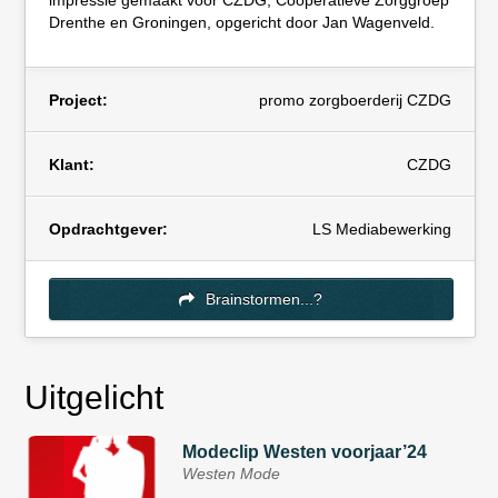
impressie gemaakt voor CZDG, Coöperatieve Zorggroep
Drenthe en Groningen, opgericht door Jan Wagenveld.
Project:
promo zorgboerderij CZDG
Klant:
CZDG
Opdrachtgever:
LS Mediabewerking
Brainstormen...?
Uitgelicht
Modeclip Westen voorjaar’24
Westen Mode