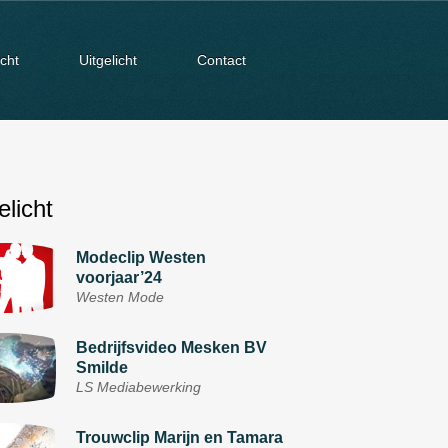
cht
Uitgelicht
Contact
elicht
Modeclip Westen
voorjaar’24
Westen Mode
Bedrijfsvideo Mesken BV
Smilde
LS Mediabewerking
Trouwclip Marijn en Tamara