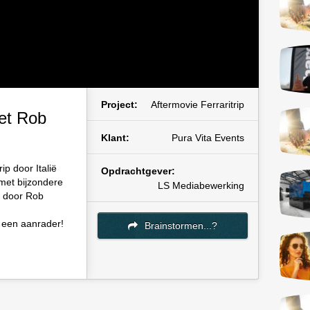
Project:
Aftermovie Ferraritrip
met Rob
Klant:
Pura Vita Events
p door Italië
Opdrachtgever:
met bijzondere
LS Mediabewerking
e door Rob
jd een aanrader!
Brainstormen...?