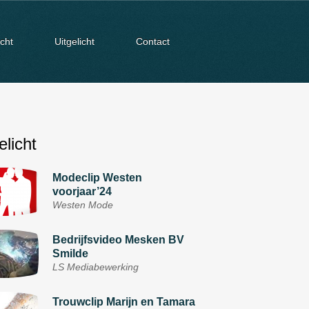
cht
Uitgelicht
Contact
elicht
Modeclip Westen
voorjaar’24
Westen Mode
Bedrijfsvideo Mesken BV
Smilde
LS Mediabewerking
Trouwclip Marijn en Tamara